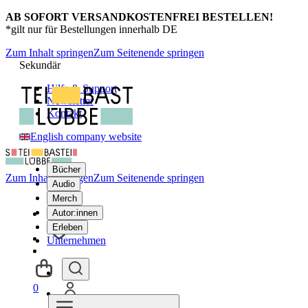
AB SOFORT VERSANDKOSTENFREI BESTELLEN!
*gilt nur für Bestellungen innerhalb DE
Zum Inhalt springen
Zum Seitenende springen
Sekundär
Hilfe & Support
Newsletter
Kontakt
English company website
Bücher
Zum Inhalt springen
Zum Seitenende springen
Audio
Merch
Autor:innen
Erleben
Unternehmen
0