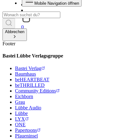
Mobile Navigation öffnen
0
Abbrechen
Footer
Bastei Lübbe Verlagsgruppe
Bastei Verlag
Baumhaus
beHEARTBEAT
beTHRILLED
Community Editions
Eichborn
Grau
Lübbe Audio
Lübbe
LYX
ONE
Papertoons
Pfaueninsel