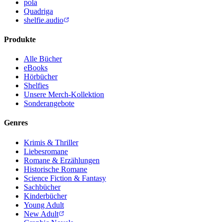
pola
Quadriga
shelfie.audio
Produkte
Alle Bücher
eBooks
Hörbücher
Shelfies
Unsere Merch-Kollektion
Sonderangebote
Genres
Krimis & Thriller
Liebesromane
Romane & Erzählungen
Historische Romane
Science Fiction & Fantasy
Sachbücher
Kinderbücher
Young Adult
New Adult