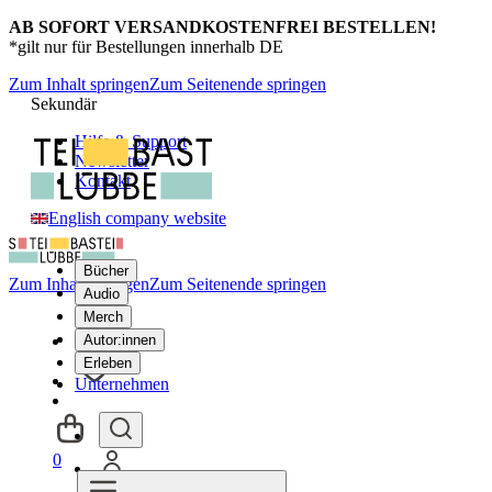
AB SOFORT VERSANDKOSTENFREI BESTELLEN!
*gilt nur für Bestellungen innerhalb DE
Zum Inhalt springen
Zum Seitenende springen
Sekundär
Hilfe & Support
Newsletter
Kontakt
English company website
Bücher
Zum Inhalt springen
Zum Seitenende springen
Audio
Merch
Autor:innen
Erleben
Unternehmen
0