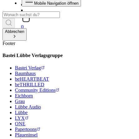
Mobile Navigation öffnen
0
Abbrechen
Footer
Bastei Lübbe Verlagsgruppe
Bastei Verlag
Baumhaus
beHEARTBEAT
beTHRILLED
Community Editions
Eichborn
Grau
Lübbe Audio
Lübbe
LYX
ONE
Papertoons
Pfaueninsel