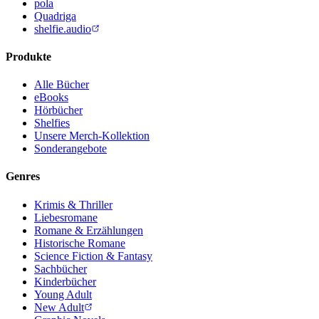
pola
Quadriga
shelfie.audio
Produkte
Alle Bücher
eBooks
Hörbücher
Shelfies
Unsere Merch-Kollektion
Sonderangebote
Genres
Krimis & Thriller
Liebesromane
Romane & Erzählungen
Historische Romane
Science Fiction & Fantasy
Sachbücher
Kinderbücher
Young Adult
New Adult