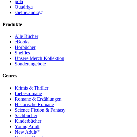
pola
Quadriga
shelfie.audio
Produkte
Alle Bücher
eBooks
Hörbücher
Shelfies
Unsere Merch-Kollektion
Sonderangebote
Genres
Krimis & Thriller
Liebesromane
Romane & Erzählungen
Historische Romane
Science Fiction & Fantasy
Sachbücher
Kinderbücher
Young Adult
New Adult