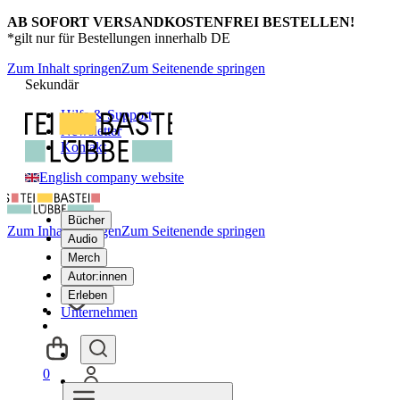
AB SOFORT VERSANDKOSTENFREI BESTELLEN!
*gilt nur für Bestellungen innerhalb DE
Zum Inhalt springen
Zum Seitenende springen
Sekundär
Hilfe & Support
Newsletter
Kontakt
English company website
Bücher
Zum Inhalt springen
Zum Seitenende springen
Audio
Merch
Autor:innen
Erleben
Unternehmen
0