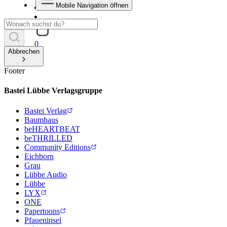
Mobile Navigation öffnen
0
Abbrechen
Footer
Bastei Lübbe Verlagsgruppe
Bastei Verlag
Baumhaus
beHEARTBEAT
beTHRILLED
Community Editions
Eichborn
Grau
Lübbe Audio
Lübbe
LYX
ONE
Papertoons
Pfaueninsel