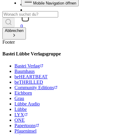
Mobile Navigation öffnen
0
Abbrechen
Footer
Bastei Lübbe Verlagsgruppe
Bastei Verlag
Baumhaus
beHEARTBEAT
beTHRILLED
Community Editions
Eichborn
Grau
Lübbe Audio
Lübbe
LYX
ONE
Papertoons
Pfaueninsel