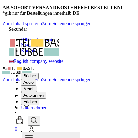
AB SOFORT VERSANDKOSTENFREI BESTELLEN!
*gilt nur für Bestellungen innerhalb DE
Zum Inhalt springen
Zum Seitenende springen
Sekundär
Hilfe & Support
Newsletter
Kontakt
English company website
Bücher
Zum Inhalt springen
Zum Seitenende springen
Audio
Merch
Autor:innen
Erleben
Unternehmen
0