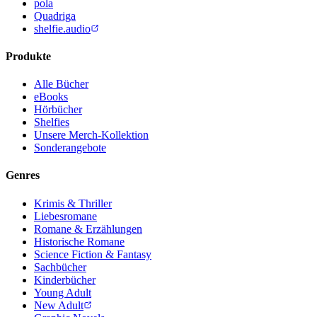
pola
Quadriga
shelfie.audio
Produkte
Alle Bücher
eBooks
Hörbücher
Shelfies
Unsere Merch-Kollektion
Sonderangebote
Genres
Krimis & Thriller
Liebesromane
Romane & Erzählungen
Historische Romane
Science Fiction & Fantasy
Sachbücher
Kinderbücher
Young Adult
New Adult