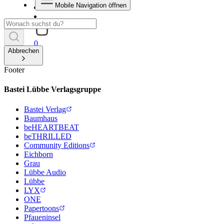
Mobile Navigation öffnen
0
Abbrechen
Footer
Bastei Lübbe Verlagsgruppe
Bastei Verlag
Baumhaus
beHEARTBEAT
beTHRILLED
Community Editions
Eichborn
Grau
Lübbe Audio
Lübbe
LYX
ONE
Papertoons
Pfaueninsel