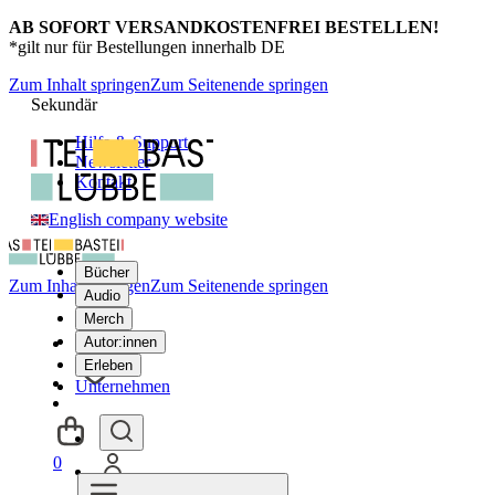
AB SOFORT VERSANDKOSTENFREI BESTELLEN!
*gilt nur für Bestellungen innerhalb DE
Zum Inhalt springen
Zum Seitenende springen
Sekundär
Hilfe & Support
Newsletter
Kontakt
English company website
Bücher
Zum Inhalt springen
Zum Seitenende springen
Audio
Merch
Autor:innen
Erleben
Unternehmen
0