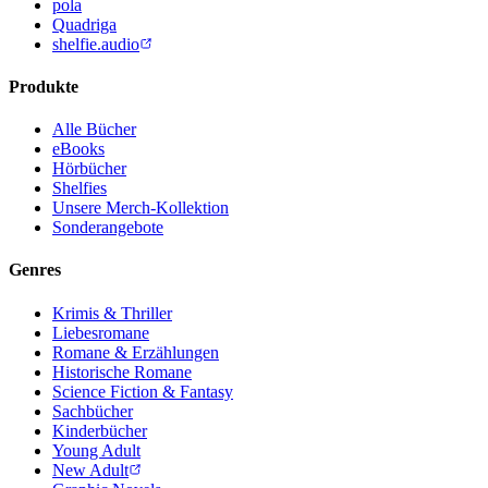
pola
Quadriga
shelfie.audio
Produkte
Alle Bücher
eBooks
Hörbücher
Shelfies
Unsere Merch-Kollektion
Sonderangebote
Genres
Krimis & Thriller
Liebesromane
Romane & Erzählungen
Historische Romane
Science Fiction & Fantasy
Sachbücher
Kinderbücher
Young Adult
New Adult