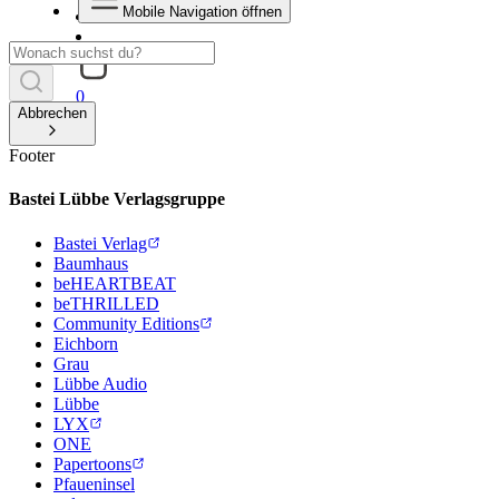
Mobile Navigation öffnen
0
Abbrechen
Footer
Bastei Lübbe Verlagsgruppe
Bastei Verlag
Baumhaus
beHEARTBEAT
beTHRILLED
Community Editions
Eichborn
Grau
Lübbe Audio
Lübbe
LYX
ONE
Papertoons
Pfaueninsel