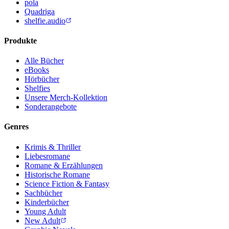
pola
Quadriga
shelfie.audio
Produkte
Alle Bücher
eBooks
Hörbücher
Shelfies
Unsere Merch-Kollektion
Sonderangebote
Genres
Krimis & Thriller
Liebesromane
Romane & Erzählungen
Historische Romane
Science Fiction & Fantasy
Sachbücher
Kinderbücher
Young Adult
New Adult