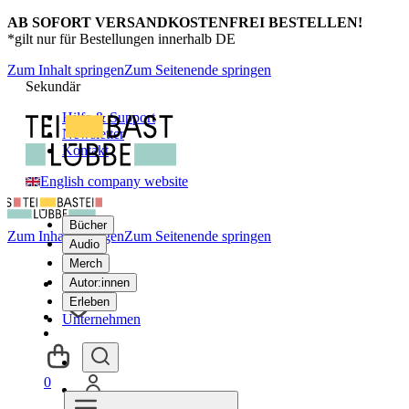
AB SOFORT VERSANDKOSTENFREI BESTELLEN!
*gilt nur für Bestellungen innerhalb DE
Zum Inhalt springen
Zum Seitenende springen
Sekundär
Hilfe & Support
Newsletter
Kontakt
English company website
Bücher
Zum Inhalt springen
Zum Seitenende springen
Audio
Merch
Autor:innen
Erleben
Unternehmen
0