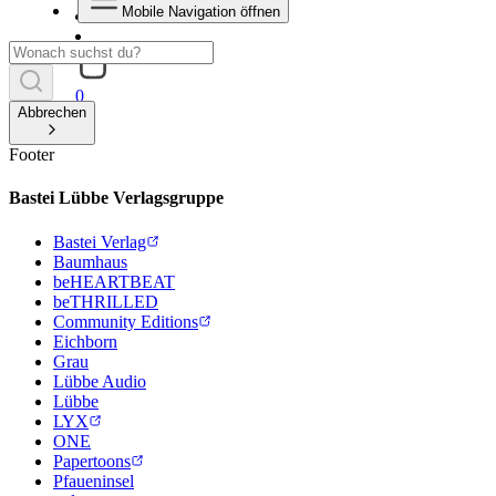
Mobile Navigation öffnen
0
Abbrechen
Footer
Bastei Lübbe Verlagsgruppe
Bastei Verlag
Baumhaus
beHEARTBEAT
beTHRILLED
Community Editions
Eichborn
Grau
Lübbe Audio
Lübbe
LYX
ONE
Papertoons
Pfaueninsel