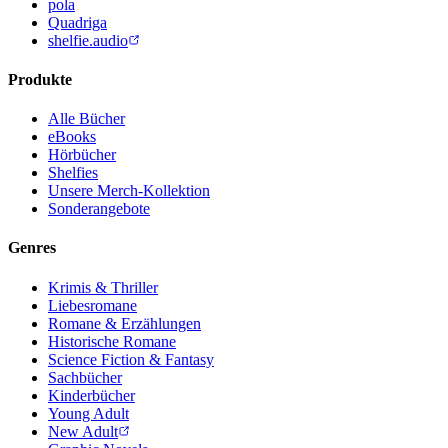
pola
Quadriga
shelfie.audio
Produkte
Alle Bücher
eBooks
Hörbücher
Shelfies
Unsere Merch-Kollektion
Sonderangebote
Genres
Krimis & Thriller
Liebesromane
Romane & Erzählungen
Historische Romane
Science Fiction & Fantasy
Sachbücher
Kinderbücher
Young Adult
New Adult