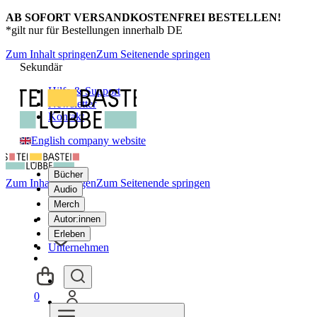
AB SOFORT VERSANDKOSTENFREI BESTELLEN!
*gilt nur für Bestellungen innerhalb DE
Zum Inhalt springen
Zum Seitenende springen
Sekundär
Hilfe & Support
Newsletter
Kontakt
English company website
Bücher
Zum Inhalt springen
Zum Seitenende springen
Audio
Merch
Autor:innen
Erleben
Unternehmen
0