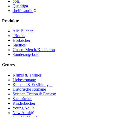
pola
Quadriga
shelfie.audio
Produkte
Alle Bücher
eBooks
Hörbücher
Shelfies
Unsere Merch-Kollektion
Sonderangebote
Genres
Krimis & Thriller
Liebesromane
Romane & Erzählungen
Historische Romane
Science Fiction & Fantasy
Sachbücher
Kinderbücher
Young Adult
New Adult