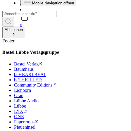
Mobile Navigation öffnen
0
Abbrechen
Footer
Bastei Lübbe Verlagsgruppe
Bastei Verlag
Baumhaus
beHEARTBEAT
beTHRILLED
Community Editions
Eichborn
Grau
Lübbe Audio
Lübbe
LYX
ONE
Papertoons
Pfaueninsel