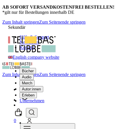
AB SOFORT VERSANDKOSTENFREI BESTELLEN!
*gilt nur für Bestellungen innerhalb DE
Zum Inhalt springen
Zum Seitenende springen
Sekundär
Hilfe & Support
Newsletter
Kontakt
English company website
Bücher
Zum Inhalt springen
Zum Seitenende springen
Audio
Merch
Autor:innen
Erleben
Unternehmen
0