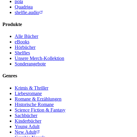
pola
Quadriga
shelfie.audio
Produkte
Alle Bücher
eBooks
Hörbücher
Shelfies
Unsere Merch-Kollektion
Sonderangebote
Genres
Krimis & Thriller
Liebesromane
Romane & Erzählungen
Historische Romane
Science Fiction & Fantasy
Sachbücher
Kinderbücher
Young Adult
New Adult