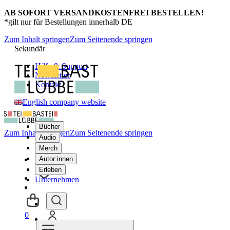
AB SOFORT VERSANDKOSTENFREI BESTELLEN!
*gilt nur für Bestellungen innerhalb DE
Zum Inhalt springen
Zum Seitenende springen
Sekundär
Hilfe & Support
Newsletter
Kontakt
English company website
Bücher
Zum Inhalt springen
Zum Seitenende springen
Audio
Merch
Autor:innen
Erleben
Unternehmen
0