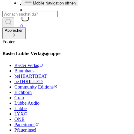
Mobile Navigation öffnen
0
Abbrechen
Footer
Bastei Lübbe Verlagsgruppe
Bastei Verlag
Baumhaus
beHEARTBEAT
beTHRILLED
Community Editions
Eichborn
Grau
Lübbe Audio
Lübbe
LYX
ONE
Papertoons
Pfaueninsel