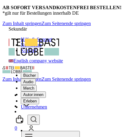
AB SOFORT VERSANDKOSTENFREI BESTELLEN!
*gilt nur für Bestellungen innerhalb DE
Zum Inhalt springen
Zum Seitenende springen
Sekundär
Hilfe & Support
Newsletter
Kontakt
English company website
Bücher
Zum Inhalt springen
Zum Seitenende springen
Audio
Merch
Autor:innen
Erleben
Unternehmen
0