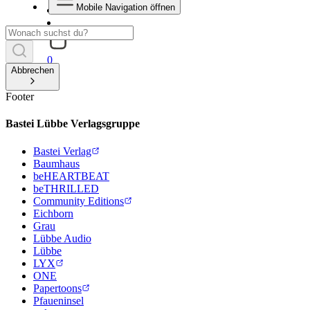
Mobile Navigation öffnen
0
Abbrechen
Footer
Bastei Lübbe Verlagsgruppe
Bastei Verlag
Baumhaus
beHEARTBEAT
beTHRILLED
Community Editions
Eichborn
Grau
Lübbe Audio
Lübbe
LYX
ONE
Papertoons
Pfaueninsel