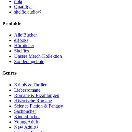
pola
Quadriga
shelfie.audio
Produkte
Alle Bücher
eBooks
Hörbücher
Shelfies
Unsere Merch-Kollektion
Sonderangebote
Genres
Krimis & Thriller
Liebesromane
Romane & Erzählungen
Historische Romane
Science Fiction & Fantasy
Sachbücher
Kinderbücher
Young Adult
New Adult