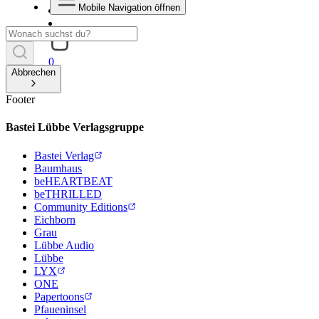
Mobile Navigation öffnen
0
Abbrechen
Footer
Bastei Lübbe Verlagsgruppe
Bastei Verlag
Baumhaus
beHEARTBEAT
beTHRILLED
Community Editions
Eichborn
Grau
Lübbe Audio
Lübbe
LYX
ONE
Papertoons
Pfaueninsel