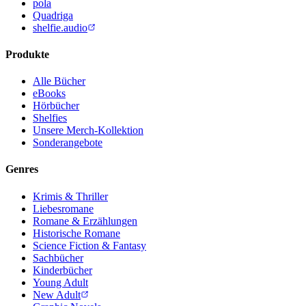
pola
Quadriga
shelfie.audio
Produkte
Alle Bücher
eBooks
Hörbücher
Shelfies
Unsere Merch-Kollektion
Sonderangebote
Genres
Krimis & Thriller
Liebesromane
Romane & Erzählungen
Historische Romane
Science Fiction & Fantasy
Sachbücher
Kinderbücher
Young Adult
New Adult