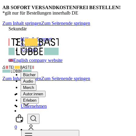
AB SOFORT VERSANDKOSTENFREI BESTELLEN!
*gilt nur für Bestellungen innerhalb DE
Zum Inhalt springen
Zum Seitenende springen
Sekundär
Hilfe & Support
Newsletter
Kontakt
English company website
Bücher
Zum Inhalt springen
Zum Seitenende springen
Audio
Merch
Autor:innen
Erleben
Unternehmen
0