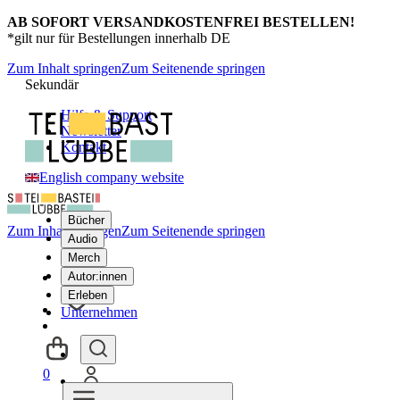
AB SOFORT VERSANDKOSTENFREI BESTELLEN!
*gilt nur für Bestellungen innerhalb DE
Zum Inhalt springen
Zum Seitenende springen
Sekundär
Hilfe & Support
Newsletter
Kontakt
English company website
Bücher
Zum Inhalt springen
Zum Seitenende springen
Audio
Merch
Autor:innen
Erleben
Unternehmen
0