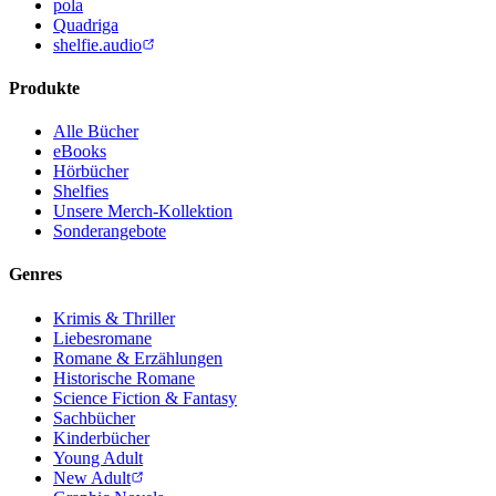
pola
Quadriga
shelfie.audio
Produkte
Alle Bücher
eBooks
Hörbücher
Shelfies
Unsere Merch-Kollektion
Sonderangebote
Genres
Krimis & Thriller
Liebesromane
Romane & Erzählungen
Historische Romane
Science Fiction & Fantasy
Sachbücher
Kinderbücher
Young Adult
New Adult