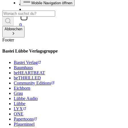
Mobile Navigation öffnen
0
Abbrechen
Footer
Bastei Lübbe Verlagsgruppe
Bastei Verlag
Baumhaus
beHEARTBEAT
beTHRILLED
Community Editions
Eichborn
Grau
Lübbe Audio
Lübbe
LYX
ONE
Papertoons
Pfaueninsel