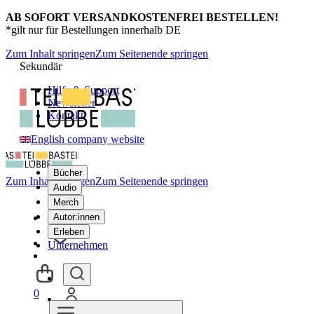
AB SOFORT VERSANDKOSTENFREI BESTELLEN!
*gilt nur für Bestellungen innerhalb DE
Zum Inhalt springen
Zum Seitenende springen
Sekundär
Hilfe & Support
Newsletter
Kontakt
English company website
Bücher
Zum Inhalt springen
Zum Seitenende springen
Audio
Merch
Autor:innen
Erleben
Unternehmen
0