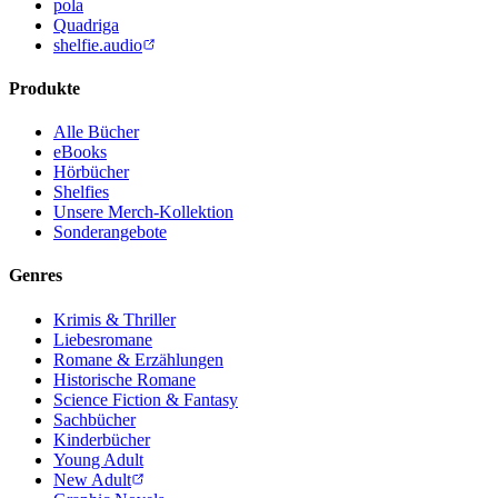
pola
Quadriga
shelfie.audio
Produkte
Alle Bücher
eBooks
Hörbücher
Shelfies
Unsere Merch-Kollektion
Sonderangebote
Genres
Krimis & Thriller
Liebesromane
Romane & Erzählungen
Historische Romane
Science Fiction & Fantasy
Sachbücher
Kinderbücher
Young Adult
New Adult