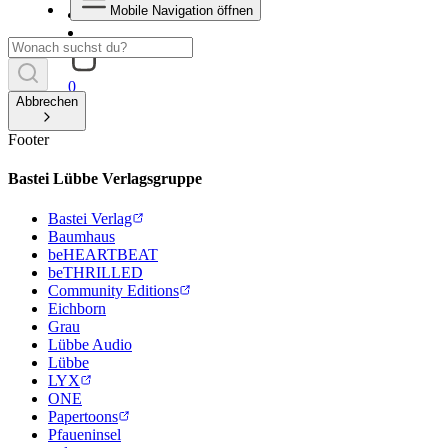
Mobile Navigation öffnen
0
Abbrechen
Footer
Bastei Lübbe Verlagsgruppe
Bastei Verlag
Baumhaus
beHEARTBEAT
beTHRILLED
Community Editions
Eichborn
Grau
Lübbe Audio
Lübbe
LYX
ONE
Papertoons
Pfaueninsel