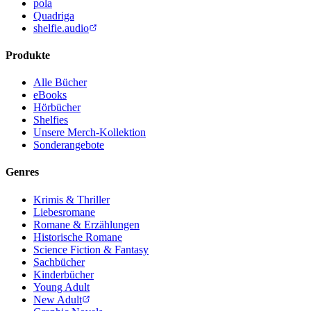
pola
Quadriga
shelfie.audio
Produkte
Alle Bücher
eBooks
Hörbücher
Shelfies
Unsere Merch-Kollektion
Sonderangebote
Genres
Krimis & Thriller
Liebesromane
Romane & Erzählungen
Historische Romane
Science Fiction & Fantasy
Sachbücher
Kinderbücher
Young Adult
New Adult