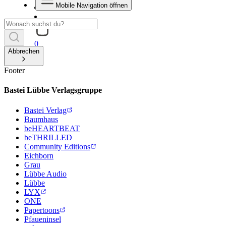
Mobile Navigation öffnen
0
Abbrechen
Footer
Bastei Lübbe Verlagsgruppe
Bastei Verlag
Baumhaus
beHEARTBEAT
beTHRILLED
Community Editions
Eichborn
Grau
Lübbe Audio
Lübbe
LYX
ONE
Papertoons
Pfaueninsel