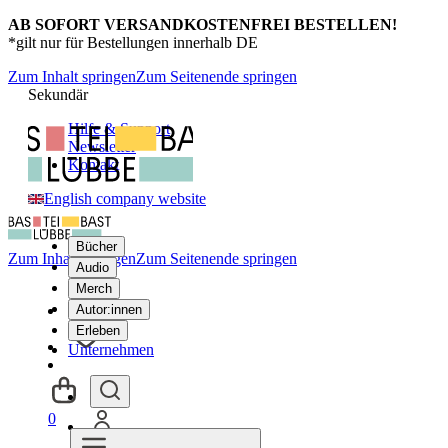
AB SOFORT VERSANDKOSTENFREI BESTELLEN!
*gilt nur für Bestellungen innerhalb DE
Zum Inhalt springen
Zum Seitenende springen
Sekundär
Hilfe & Support
Newsletter
Kontakt
English company website
Bücher
Zum Inhalt springen
Zum Seitenende springen
Audio
Merch
Autor:innen
Erleben
Unternehmen
0