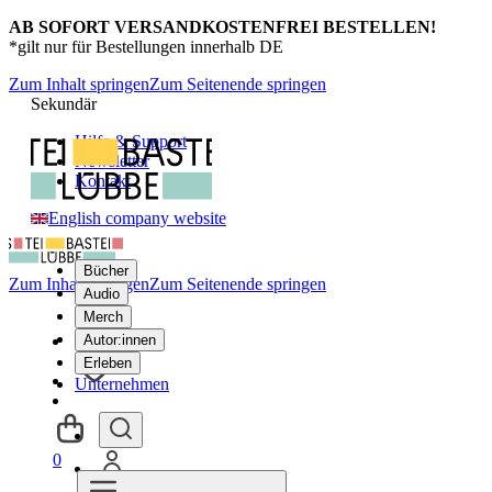
AB SOFORT VERSANDKOSTENFREI BESTELLEN!
*gilt nur für Bestellungen innerhalb DE
Zum Inhalt springen
Zum Seitenende springen
Sekundär
Hilfe & Support
Newsletter
Kontakt
English company website
Bücher
Zum Inhalt springen
Zum Seitenende springen
Audio
Merch
Autor:innen
Erleben
Unternehmen
0