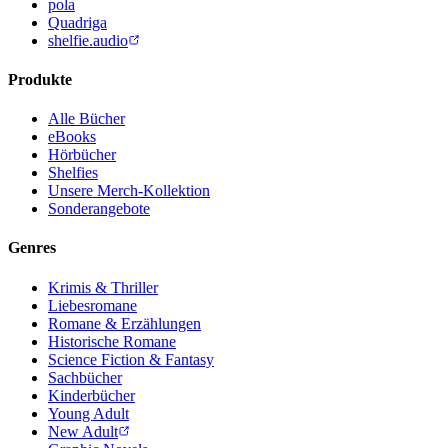
pola
Quadriga
shelfie.audio
Produkte
Alle Bücher
eBooks
Hörbücher
Shelfies
Unsere Merch-Kollektion
Sonderangebote
Genres
Krimis & Thriller
Liebesromane
Romane & Erzählungen
Historische Romane
Science Fiction & Fantasy
Sachbücher
Kinderbücher
Young Adult
New Adult