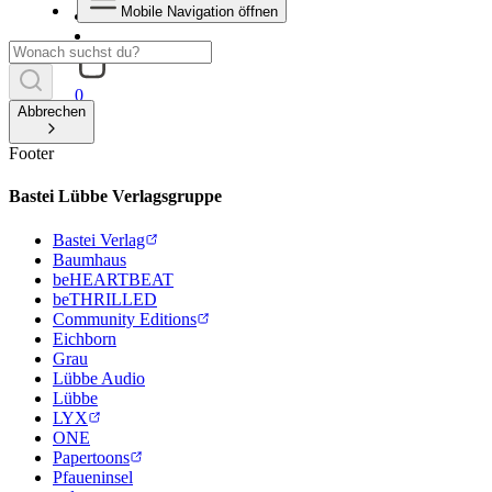
Mobile Navigation öffnen
0
Abbrechen
Footer
Bastei Lübbe Verlagsgruppe
Bastei Verlag
Baumhaus
beHEARTBEAT
beTHRILLED
Community Editions
Eichborn
Grau
Lübbe Audio
Lübbe
LYX
ONE
Papertoons
Pfaueninsel