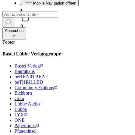
Mobile Navigation öffnen
0
Abbrechen
Footer
Bastei Lübbe Verlagsgruppe
Bastei Verlag
Baumhaus
beHEARTBEAT
beTHRILLED
Community Editions
Eichborn
Grau
Lübbe Audio
Lübbe
LYX
ONE
Papertoons
Pfaueninsel