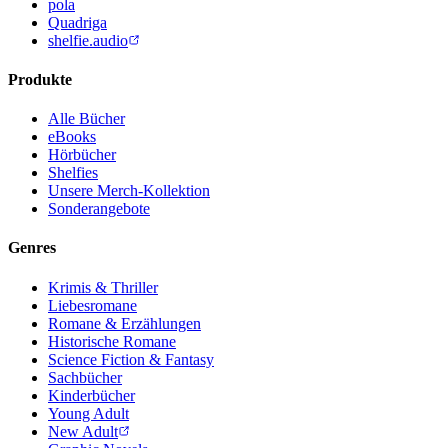
pola
Quadriga
shelfie.audio
Produkte
Alle Bücher
eBooks
Hörbücher
Shelfies
Unsere Merch-Kollektion
Sonderangebote
Genres
Krimis & Thriller
Liebesromane
Romane & Erzählungen
Historische Romane
Science Fiction & Fantasy
Sachbücher
Kinderbücher
Young Adult
New Adult