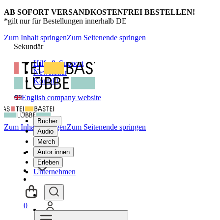
AB SOFORT VERSANDKOSTENFREI BESTELLEN!
*gilt nur für Bestellungen innerhalb DE
Zum Inhalt springen
Zum Seitenende springen
Sekundär
Hilfe & Support
Newsletter
Kontakt
English company website
Bücher
Zum Inhalt springen
Zum Seitenende springen
Audio
Merch
Autor:innen
Erleben
Unternehmen
0