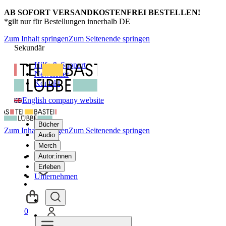
AB SOFORT VERSANDKOSTENFREI BESTELLEN!
*gilt nur für Bestellungen innerhalb DE
Zum Inhalt springen
Zum Seitenende springen
Sekundär
Hilfe & Support
Newsletter
Kontakt
English company website
Bücher
Zum Inhalt springen
Zum Seitenende springen
Audio
Merch
Autor:innen
Erleben
Unternehmen
0