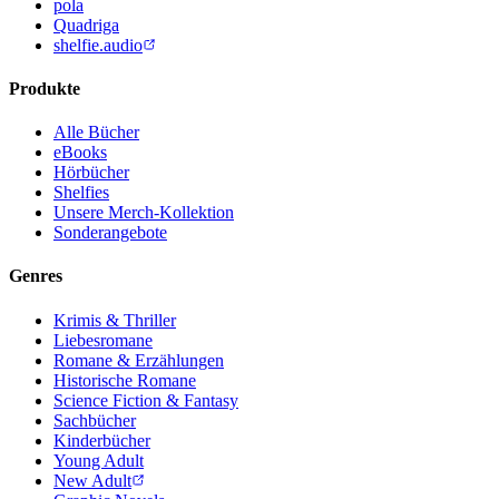
pola
Quadriga
shelfie.audio
Produkte
Alle Bücher
eBooks
Hörbücher
Shelfies
Unsere Merch-Kollektion
Sonderangebote
Genres
Krimis & Thriller
Liebesromane
Romane & Erzählungen
Historische Romane
Science Fiction & Fantasy
Sachbücher
Kinderbücher
Young Adult
New Adult