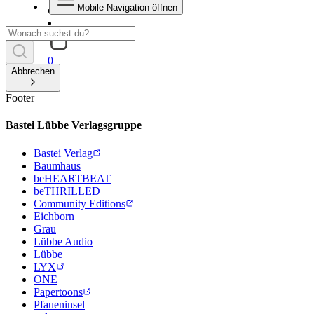
Mobile Navigation öffnen
0
Abbrechen
Footer
Bastei Lübbe Verlagsgruppe
Bastei Verlag
Baumhaus
beHEARTBEAT
beTHRILLED
Community Editions
Eichborn
Grau
Lübbe Audio
Lübbe
LYX
ONE
Papertoons
Pfaueninsel