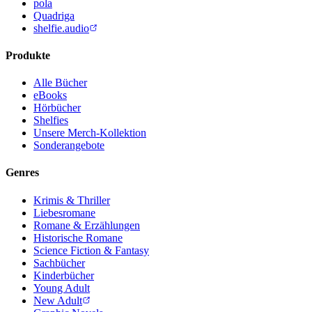
pola
Quadriga
shelfie.audio
Produkte
Alle Bücher
eBooks
Hörbücher
Shelfies
Unsere Merch-Kollektion
Sonderangebote
Genres
Krimis & Thriller
Liebesromane
Romane & Erzählungen
Historische Romane
Science Fiction & Fantasy
Sachbücher
Kinderbücher
Young Adult
New Adult