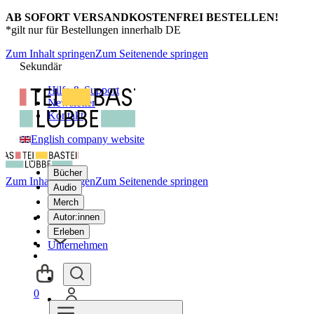
AB SOFORT VERSANDKOSTENFREI BESTELLEN!
*gilt nur für Bestellungen innerhalb DE
Zum Inhalt springen
Zum Seitenende springen
Sekundär
Hilfe & Support
Newsletter
Kontakt
English company website
Bücher
Zum Inhalt springen
Zum Seitenende springen
Audio
Merch
Autor:innen
Erleben
Unternehmen
0