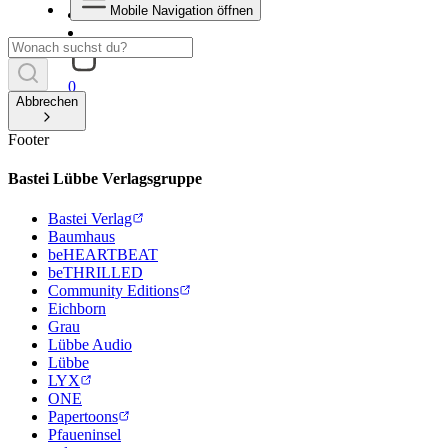
Mobile Navigation öffnen
0
Abbrechen
Footer
Bastei Lübbe Verlagsgruppe
Bastei Verlag
Baumhaus
beHEARTBEAT
beTHRILLED
Community Editions
Eichborn
Grau
Lübbe Audio
Lübbe
LYX
ONE
Papertoons
Pfaueninsel