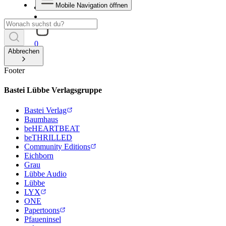
Mobile Navigation öffnen
0
Abbrechen
Footer
Bastei Lübbe Verlagsgruppe
Bastei Verlag
Baumhaus
beHEARTBEAT
beTHRILLED
Community Editions
Eichborn
Grau
Lübbe Audio
Lübbe
LYX
ONE
Papertoons
Pfaueninsel