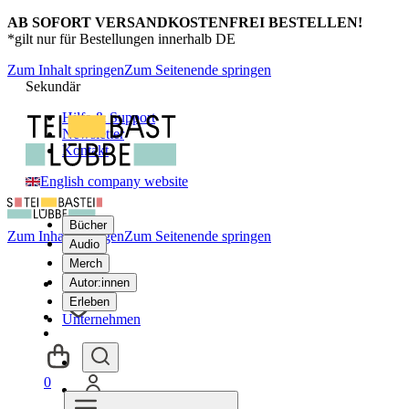
AB SOFORT VERSANDKOSTENFREI BESTELLEN!
*gilt nur für Bestellungen innerhalb DE
Zum Inhalt springen
Zum Seitenende springen
Sekundär
Hilfe & Support
Newsletter
Kontakt
English company website
Bücher
Zum Inhalt springen
Zum Seitenende springen
Audio
Merch
Autor:innen
Erleben
Unternehmen
0