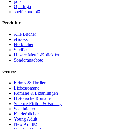
pola
Quadriga
shelfie.audio
Produkte
Alle Bücher
eBooks
Hörbücher
Shelfies
Unsere Merch-Kollektion
Sonderangebote
Genres
Krimis & Thriller
Liebesromane
Romane & Erzählungen
Historische Romane
Science Fiction & Fantasy
Sachbücher
Kinderbücher
Young Adult
New Adult