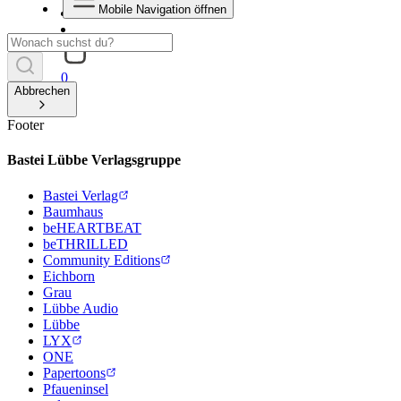
Mobile Navigation öffnen
0
Abbrechen
Footer
Bastei Lübbe Verlagsgruppe
Bastei Verlag
Baumhaus
beHEARTBEAT
beTHRILLED
Community Editions
Eichborn
Grau
Lübbe Audio
Lübbe
LYX
ONE
Papertoons
Pfaueninsel