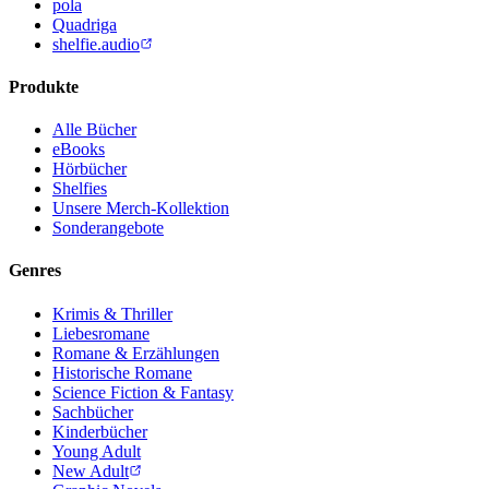
pola
Quadriga
shelfie.audio
Produkte
Alle Bücher
eBooks
Hörbücher
Shelfies
Unsere Merch-Kollektion
Sonderangebote
Genres
Krimis & Thriller
Liebesromane
Romane & Erzählungen
Historische Romane
Science Fiction & Fantasy
Sachbücher
Kinderbücher
Young Adult
New Adult