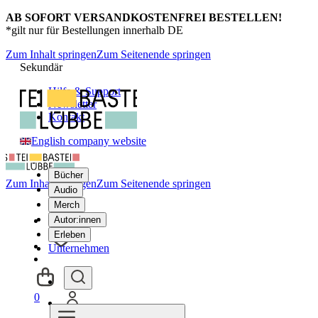
AB SOFORT VERSANDKOSTENFREI BESTELLEN!
*gilt nur für Bestellungen innerhalb DE
Zum Inhalt springen
Zum Seitenende springen
Sekundär
Hilfe & Support
Newsletter
Kontakt
English company website
Bücher
Zum Inhalt springen
Zum Seitenende springen
Audio
Merch
Autor:innen
Erleben
Unternehmen
0