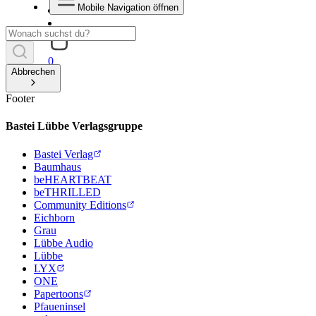
Mobile Navigation öffnen
0
Abbrechen
Footer
Bastei Lübbe Verlagsgruppe
Bastei Verlag
Baumhaus
beHEARTBEAT
beTHRILLED
Community Editions
Eichborn
Grau
Lübbe Audio
Lübbe
LYX
ONE
Papertoons
Pfaueninsel