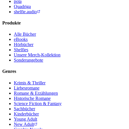
pola
Quadriga
shelfie.audio
Produkte
Alle Bücher
eBooks
Hörbücher
Shelfies
Unsere Merch-Kollektion
Sonderangebote
Genres
Krimis & Thriller
Liebesromane
Romane & Erzählungen
Historische Romane
Science Fiction & Fantasy
Sachbücher
Kinderbücher
Young Adult
New Adult