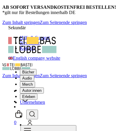
AB SOFORT VERSANDKOSTENFREI BESTELLEN!
*gilt nur für Bestellungen innerhalb DE
Zum Inhalt springen
Zum Seitenende springen
Sekundär
Hilfe & Support
Newsletter
Kontakt
English company website
Bücher
Zum Inhalt springen
Zum Seitenende springen
Audio
Merch
Autor:innen
Erleben
Unternehmen
0