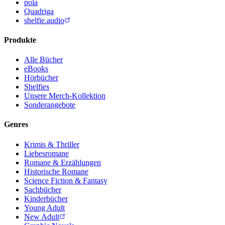
pola
Quadriga
shelfie.audio
Produkte
Alle Bücher
eBooks
Hörbücher
Shelfies
Unsere Merch-Kollektion
Sonderangebote
Genres
Krimis & Thriller
Liebesromane
Romane & Erzählungen
Historische Romane
Science Fiction & Fantasy
Sachbücher
Kinderbücher
Young Adult
New Adult