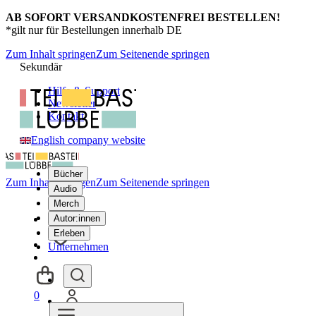
AB SOFORT VERSANDKOSTENFREI BESTELLEN!
*gilt nur für Bestellungen innerhalb DE
Zum Inhalt springen
Zum Seitenende springen
Sekundär
Hilfe & Support
Newsletter
Kontakt
English company website
Bücher
Zum Inhalt springen
Zum Seitenende springen
Audio
Merch
Autor:innen
Erleben
Unternehmen
0