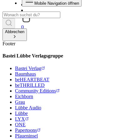
Mobile Navigation öffnen
0
Abbrechen
Footer
Bastei Lübbe Verlagsgruppe
Bastei Verlag
Baumhaus
beHEARTBEAT
beTHRILLED
Community Editions
Eichborn
Grau
Lübbe Audio
Lübbe
LYX
ONE
Papertoons
Pfaueninsel