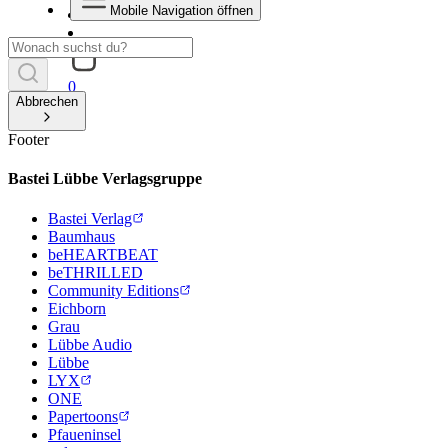
Mobile Navigation öffnen
0
Abbrechen
Footer
Bastei Lübbe Verlagsgruppe
Bastei Verlag
Baumhaus
beHEARTBEAT
beTHRILLED
Community Editions
Eichborn
Grau
Lübbe Audio
Lübbe
LYX
ONE
Papertoons
Pfaueninsel