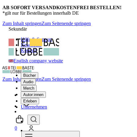
AB SOFORT VERSANDKOSTENFREI BESTELLEN!
*gilt nur für Bestellungen innerhalb DE
Zum Inhalt springen
Zum Seitenende springen
Sekundär
Hilfe & Support
Newsletter
Kontakt
English company website
Bücher
Zum Inhalt springen
Zum Seitenende springen
Audio
Merch
Autor:innen
Erleben
Unternehmen
0