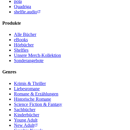
pola
Quadriga
shelfie.audio
Produkte
Alle Bücher
eBooks
Hörbücher
Shelfies
Unsere Merch-Kollektion
Sonderangebote
Genres
Krimis & Thriller
Liebesromane
Romane & Erzählungen
Historische Romane
Science Fiction & Fantasy
Sachbücher
Kinderbücher
Young Adult
New Adult