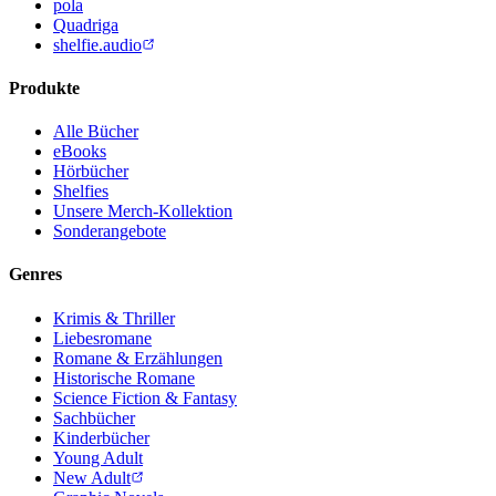
pola
Quadriga
shelfie.audio
Produkte
Alle Bücher
eBooks
Hörbücher
Shelfies
Unsere Merch-Kollektion
Sonderangebote
Genres
Krimis & Thriller
Liebesromane
Romane & Erzählungen
Historische Romane
Science Fiction & Fantasy
Sachbücher
Kinderbücher
Young Adult
New Adult