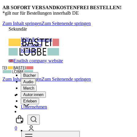
AB SOFORT VERSANDKOSTENFREI BESTELLEN!
*gilt nur für Bestellungen innerhalb DE
Zum Inhalt springen
Zum Seitenende springen
Sekundär
Hilfe & Support
Newsletter
Kontakt
English company website
Bücher
Zum Inhalt springen
Zum Seitenende springen
Audio
Merch
Autor:innen
Erleben
Unternehmen
0