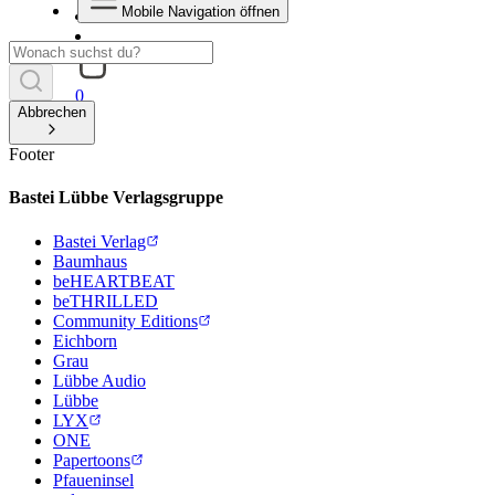
Mobile Navigation öffnen
0
Abbrechen
Footer
Bastei Lübbe Verlagsgruppe
Bastei Verlag
Baumhaus
beHEARTBEAT
beTHRILLED
Community Editions
Eichborn
Grau
Lübbe Audio
Lübbe
LYX
ONE
Papertoons
Pfaueninsel