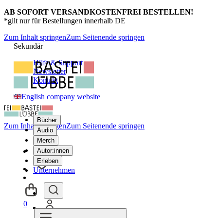
AB SOFORT VERSANDKOSTENFREI BESTELLEN!
*gilt nur für Bestellungen innerhalb DE
Zum Inhalt springen
Zum Seitenende springen
Sekundär
Hilfe & Support
Newsletter
Kontakt
English company website
Bücher
Zum Inhalt springen
Zum Seitenende springen
Audio
Merch
Autor:innen
Erleben
Unternehmen
0