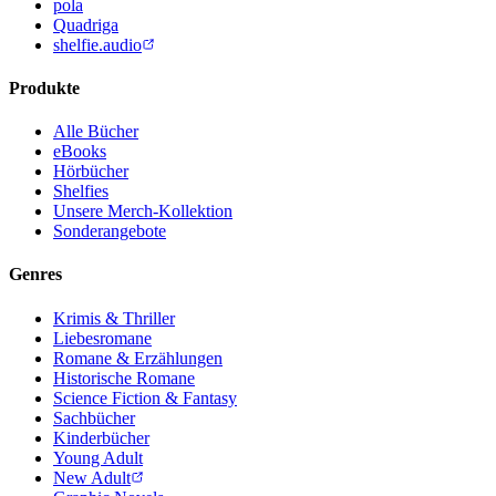
pola
Quadriga
shelfie.audio
Produkte
Alle Bücher
eBooks
Hörbücher
Shelfies
Unsere Merch-Kollektion
Sonderangebote
Genres
Krimis & Thriller
Liebesromane
Romane & Erzählungen
Historische Romane
Science Fiction & Fantasy
Sachbücher
Kinderbücher
Young Adult
New Adult