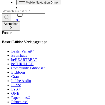
Mobile Navigation öffnen
0
Abbrechen
Footer
Bastei Lübbe Verlagsgruppe
Bastei Verlag
Baumhaus
beHEARTBEAT
beTHRILLED
Community Editions
Eichborn
Grau
Lübbe Audio
Lübbe
LYX
ONE
Papertoons
Pfaueninsel