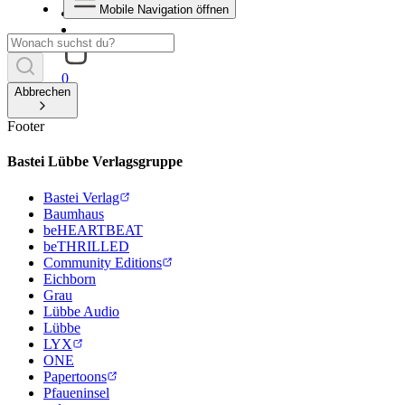
Mobile Navigation öffnen
0
Abbrechen
Footer
Bastei Lübbe Verlagsgruppe
Bastei Verlag
Baumhaus
beHEARTBEAT
beTHRILLED
Community Editions
Eichborn
Grau
Lübbe Audio
Lübbe
LYX
ONE
Papertoons
Pfaueninsel