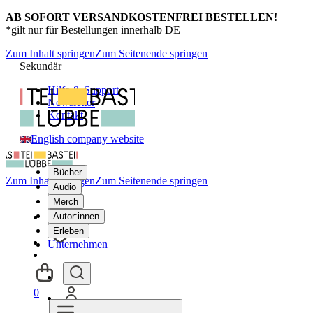
AB SOFORT VERSANDKOSTENFREI BESTELLEN!
*gilt nur für Bestellungen innerhalb DE
Zum Inhalt springen
Zum Seitenende springen
Sekundär
Hilfe & Support
Newsletter
Kontakt
English company website
Bücher
Zum Inhalt springen
Zum Seitenende springen
Audio
Merch
Autor:innen
Erleben
Unternehmen
0