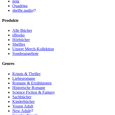
pola
Quadriga
shelfie.audio
Produkte
Alle Bücher
eBooks
Hörbücher
Shelfies
Unsere Merch-Kollektion
Sonderangebote
Genres
Krimis & Thriller
Liebesromane
Romane & Erzählungen
Historische Romane
Science Fiction & Fantasy
Sachbücher
Kinderbücher
Young Adult
New Adult