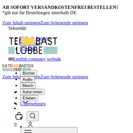
AB SOFORT VERSANDKOSTENFREI BESTELLEN!
*gilt nur für Bestellungen innerhalb DE
Zum Inhalt springen
Zum Seitenende springen
Sekundär
Hilfe & Support
Newsletter
Kontakt
English company website
Bücher
Zum Inhalt springen
Zum Seitenende springen
Audio
Merch
Autor:innen
Erleben
Unternehmen
0