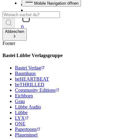
Mobile Navigation öffnen
0
Abbrechen
Footer
Bastei Lübbe Verlagsgruppe
Bastei Verlag
Baumhaus
beHEARTBEAT
beTHRILLED
Community Editions
Eichborn
Grau
Lübbe Audio
Lübbe
LYX
ONE
Papertoons
Pfaueninsel