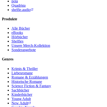
pola
Quadriga
shelfie.audio
Produkte
Alle Bücher
eBooks
Hörbücher
Shelfies
Unsere Merch-Kollektion
Sonderangebote
Genres
Krimis & Thriller
Liebesromane
Romane & Erzählungen
Historische Romane
Science Fiction & Fantasy
Sachbücher
Kinderbücher
Young Adult
New Adult