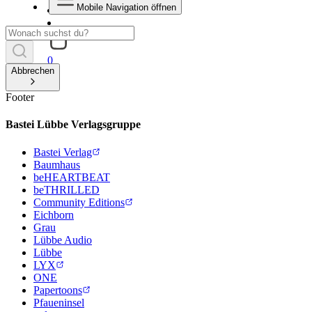
Mobile Navigation öffnen
0
Abbrechen
Footer
Bastei Lübbe Verlagsgruppe
Bastei Verlag
Baumhaus
beHEARTBEAT
beTHRILLED
Community Editions
Eichborn
Grau
Lübbe Audio
Lübbe
LYX
ONE
Papertoons
Pfaueninsel