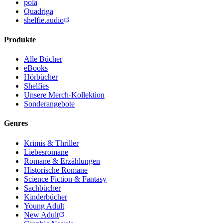
pola
Quadriga
shelfie.audio
Produkte
Alle Bücher
eBooks
Hörbücher
Shelfies
Unsere Merch-Kollektion
Sonderangebote
Genres
Krimis & Thriller
Liebesromane
Romane & Erzählungen
Historische Romane
Science Fiction & Fantasy
Sachbücher
Kinderbücher
Young Adult
New Adult