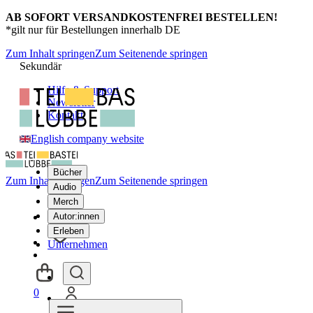
AB SOFORT VERSANDKOSTENFREI BESTELLEN!
*gilt nur für Bestellungen innerhalb DE
Zum Inhalt springen
Zum Seitenende springen
Sekundär
Hilfe & Support
Newsletter
Kontakt
English company website
Bücher
Zum Inhalt springen
Zum Seitenende springen
Audio
Merch
Autor:innen
Erleben
Unternehmen
0