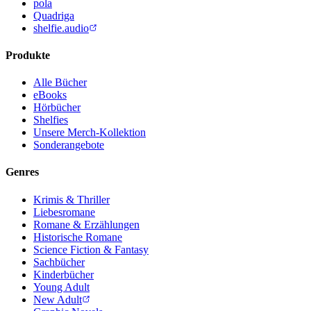
pola
Quadriga
shelfie.audio
Produkte
Alle Bücher
eBooks
Hörbücher
Shelfies
Unsere Merch-Kollektion
Sonderangebote
Genres
Krimis & Thriller
Liebesromane
Romane & Erzählungen
Historische Romane
Science Fiction & Fantasy
Sachbücher
Kinderbücher
Young Adult
New Adult