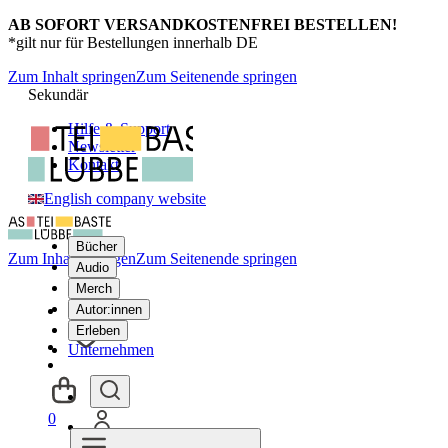
AB SOFORT VERSANDKOSTENFREI BESTELLEN!
*gilt nur für Bestellungen innerhalb DE
Zum Inhalt springen
Zum Seitenende springen
Sekundär
Hilfe & Support
Newsletter
Kontakt
English company website
Bücher
Zum Inhalt springen
Zum Seitenende springen
Audio
Merch
Autor:innen
Erleben
Unternehmen
0