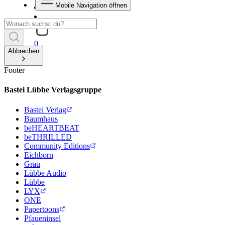
Mobile Navigation öffnen
0
Abbrechen
Footer
Bastei Lübbe Verlagsgruppe
Bastei Verlag
Baumhaus
beHEARTBEAT
beTHRILLED
Community Editions
Eichborn
Grau
Lübbe Audio
Lübbe
LYX
ONE
Papertoons
Pfaueninsel