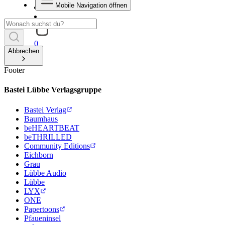
Mobile Navigation öffnen
0
Abbrechen
Footer
Bastei Lübbe Verlagsgruppe
Bastei Verlag
Baumhaus
beHEARTBEAT
beTHRILLED
Community Editions
Eichborn
Grau
Lübbe Audio
Lübbe
LYX
ONE
Papertoons
Pfaueninsel