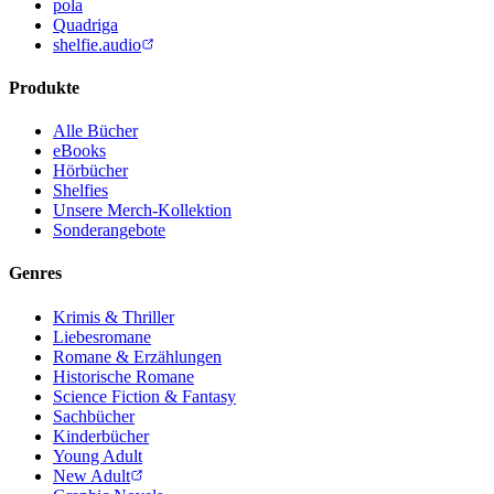
pola
Quadriga
shelfie.audio
Produkte
Alle Bücher
eBooks
Hörbücher
Shelfies
Unsere Merch-Kollektion
Sonderangebote
Genres
Krimis & Thriller
Liebesromane
Romane & Erzählungen
Historische Romane
Science Fiction & Fantasy
Sachbücher
Kinderbücher
Young Adult
New Adult