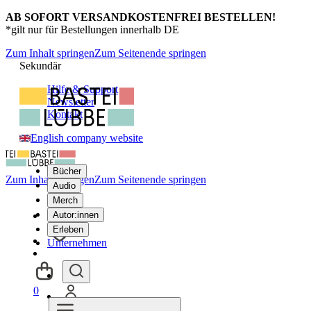
AB SOFORT VERSANDKOSTENFREI BESTELLEN!
*gilt nur für Bestellungen innerhalb DE
Zum Inhalt springen
Zum Seitenende springen
Sekundär
Hilfe & Support
Newsletter
Kontakt
English company website
Bücher
Zum Inhalt springen
Zum Seitenende springen
Audio
Merch
Autor:innen
Erleben
Unternehmen
0