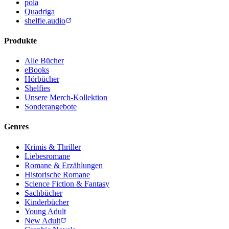
pola
Quadriga
shelfie.audio
Produkte
Alle Bücher
eBooks
Hörbücher
Shelfies
Unsere Merch-Kollektion
Sonderangebote
Genres
Krimis & Thriller
Liebesromane
Romane & Erzählungen
Historische Romane
Science Fiction & Fantasy
Sachbücher
Kinderbücher
Young Adult
New Adult