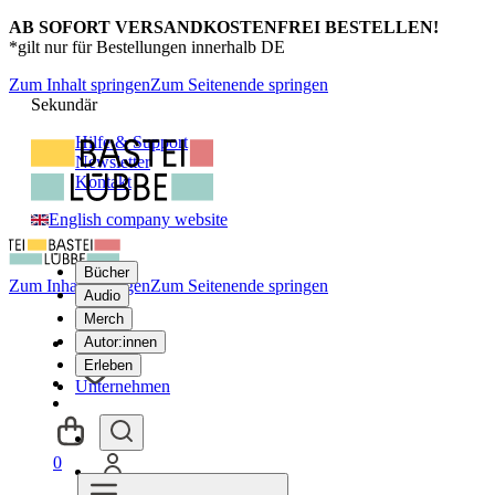
AB SOFORT VERSANDKOSTENFREI BESTELLEN!
*gilt nur für Bestellungen innerhalb DE
Zum Inhalt springen
Zum Seitenende springen
Sekundär
Hilfe & Support
Newsletter
Kontakt
English company website
Bücher
Zum Inhalt springen
Zum Seitenende springen
Audio
Merch
Autor:innen
Erleben
Unternehmen
0