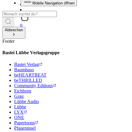
Mobile Navigation öffnen
0
Abbrechen
Footer
Bastei Lübbe Verlagsgruppe
Bastei Verlag
Baumhaus
beHEARTBEAT
beTHRILLED
Community Editions
Eichborn
Grau
Lübbe Audio
Lübbe
LYX
ONE
Papertoons
Pfaueninsel