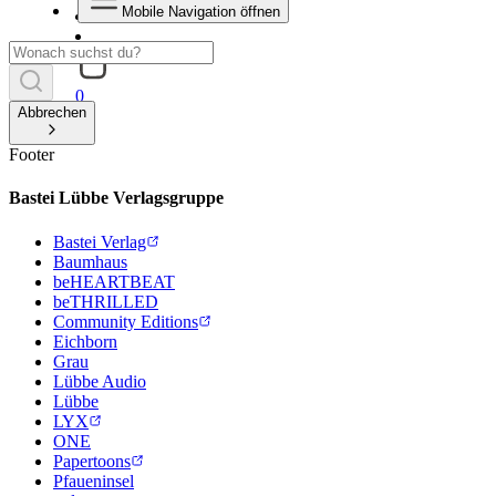
Mobile Navigation öffnen
0
Abbrechen
Footer
Bastei Lübbe Verlagsgruppe
Bastei Verlag
Baumhaus
beHEARTBEAT
beTHRILLED
Community Editions
Eichborn
Grau
Lübbe Audio
Lübbe
LYX
ONE
Papertoons
Pfaueninsel