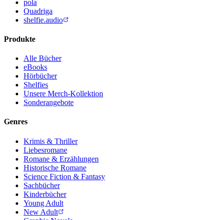
pola
Quadriga
shelfie.audio
Produkte
Alle Bücher
eBooks
Hörbücher
Shelfies
Unsere Merch-Kollektion
Sonderangebote
Genres
Krimis & Thriller
Liebesromane
Romane & Erzählungen
Historische Romane
Science Fiction & Fantasy
Sachbücher
Kinderbücher
Young Adult
New Adult