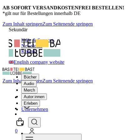
AB SOFORT VERSANDKOSTENFREI BESTELLEN!
*gilt nur für Bestellungen innerhalb DE
Zum Inhalt springen
Zum Seitenende springen
Sekundär
Hilfe & Support
Newsletter
Kontakt
English company website
Bücher
Zum Inhalt springen
Zum Seitenende springen
Audio
Merch
Autor:innen
Erleben
Unternehmen
0