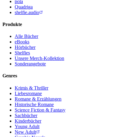
pola
Quadriga
shelfie.audio
Produkte
Alle Bücher
eBooks
Hörbücher
Shelfies
Unsere Merch-Kollektion
Sonderangebote
Genres
Krimis & Thriller
Liebesromane
Romane & Erzählungen
Historische Romane
Science Fiction & Fantasy
Sachbücher
Kinderbücher
Young Adult
New Adult