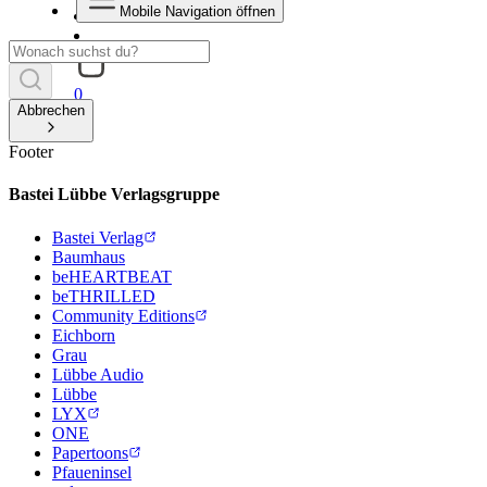
Mobile Navigation öffnen
0
Abbrechen
Footer
Bastei Lübbe Verlagsgruppe
Bastei Verlag
Baumhaus
beHEARTBEAT
beTHRILLED
Community Editions
Eichborn
Grau
Lübbe Audio
Lübbe
LYX
ONE
Papertoons
Pfaueninsel