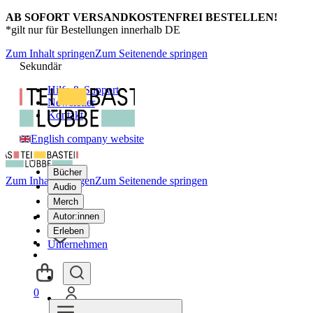
AB SOFORT VERSANDKOSTENFREI BESTELLEN!
*gilt nur für Bestellungen innerhalb DE
Zum Inhalt springen
Zum Seitenende springen
Sekundär
Hilfe & Support
Newsletter
Kontakt
English company website
Bücher
Zum Inhalt springen
Zum Seitenende springen
Audio
Merch
Autor:innen
Erleben
Unternehmen
0