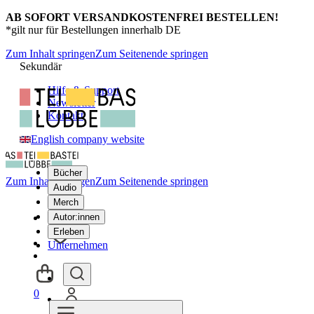
AB SOFORT VERSANDKOSTENFREI BESTELLEN!
*gilt nur für Bestellungen innerhalb DE
Zum Inhalt springen
Zum Seitenende springen
Sekundär
Hilfe & Support
Newsletter
Kontakt
English company website
Bücher
Zum Inhalt springen
Zum Seitenende springen
Audio
Merch
Autor:innen
Erleben
Unternehmen
0