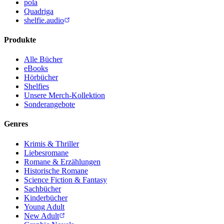
pola
Quadriga
shelfie.audio
Produkte
Alle Bücher
eBooks
Hörbücher
Shelfies
Unsere Merch-Kollektion
Sonderangebote
Genres
Krimis & Thriller
Liebesromane
Romane & Erzählungen
Historische Romane
Science Fiction & Fantasy
Sachbücher
Kinderbücher
Young Adult
New Adult