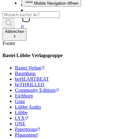
Mobile Navigation öffnen
0
Abbrechen
Footer
Bastei Lübbe Verlagsgruppe
Bastei Verlag
Baumhaus
beHEARTBEAT
beTHRILLED
Community Editions
Eichborn
Grau
Lübbe Audio
Lübbe
LYX
ONE
Papertoons
Pfaueninsel