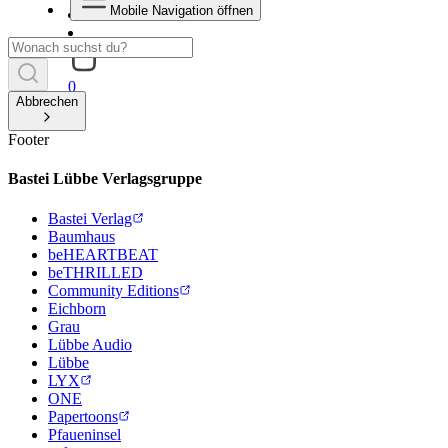
Mobile Navigation öffnen
0
Abbrechen
Footer
Bastei Lübbe Verlagsgruppe
Bastei Verlag
Baumhaus
beHEARTBEAT
beTHRILLED
Community Editions
Eichborn
Grau
Lübbe Audio
Lübbe
LYX
ONE
Papertoons
Pfaueninsel