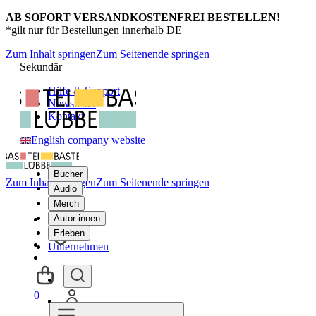
AB SOFORT VERSANDKOSTENFREI BESTELLEN!
*gilt nur für Bestellungen innerhalb DE
Zum Inhalt springen
Zum Seitenende springen
Sekundär
Hilfe & Support
Newsletter
Kontakt
English company website
Bücher
Zum Inhalt springen
Zum Seitenende springen
Audio
Merch
Autor:innen
Erleben
Unternehmen
0