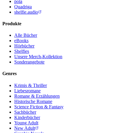
pola
Quadriga
shelfie.audio
Produkte
Alle Bücher
eBooks
Hörbücher
Shelfies
Unsere Merch-Kollektion
Sonderangebote
Genres
Krimis & Thriller
Liebesromane
Romane & Erzählungen
Historische Romane
Science Fiction & Fantasy
Sachbücher
Kinderbücher
Young Adult
New Adult