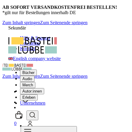
AB SOFORT VERSANDKOSTENFREI BESTELLEN!
*gilt nur für Bestellungen innerhalb DE
Zum Inhalt springen
Zum Seitenende springen
Sekundär
Hilfe & Support
Newsletter
Kontakt
English company website
Bücher
Zum Inhalt springen
Zum Seitenende springen
Audio
Merch
Autor:innen
Erleben
Unternehmen
0