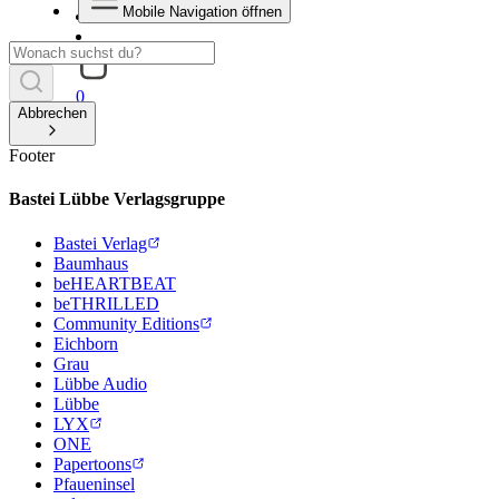
Mobile Navigation öffnen
0
Abbrechen
Footer
Bastei Lübbe Verlagsgruppe
Bastei Verlag
Baumhaus
beHEARTBEAT
beTHRILLED
Community Editions
Eichborn
Grau
Lübbe Audio
Lübbe
LYX
ONE
Papertoons
Pfaueninsel