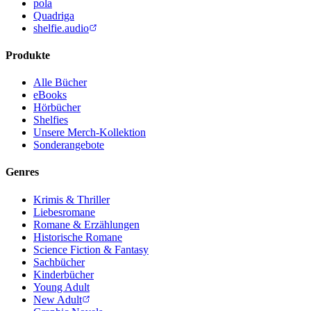
pola
Quadriga
shelfie.audio
Produkte
Alle Bücher
eBooks
Hörbücher
Shelfies
Unsere Merch-Kollektion
Sonderangebote
Genres
Krimis & Thriller
Liebesromane
Romane & Erzählungen
Historische Romane
Science Fiction & Fantasy
Sachbücher
Kinderbücher
Young Adult
New Adult