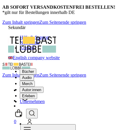
AB SOFORT VERSANDKOSTENFREI BESTELLEN!
*gilt nur für Bestellungen innerhalb DE
Zum Inhalt springen
Zum Seitenende springen
Sekundär
Hilfe & Support
Newsletter
Kontakt
English company website
Bücher
Zum Inhalt springen
Zum Seitenende springen
Audio
Merch
Autor:innen
Erleben
Unternehmen
0