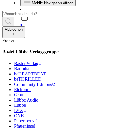
Mobile Navigation öffnen
0
Abbrechen
Footer
Bastei Lübbe Verlagsgruppe
Bastei Verlag
Baumhaus
beHEARTBEAT
beTHRILLED
Community Editions
Eichborn
Grau
Lübbe Audio
Lübbe
LYX
ONE
Papertoons
Pfaueninsel