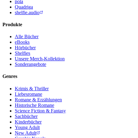
pola
Quadriga
shelfie.audio
Produkte
Alle Bücher
eBooks
Hörbücher
Shelfies
Unsere Merch-Kollektion
Sonderangebote
Genres
Krimis & Thriller
Liebesromane
Romane & Erzählungen
Historische Romane
Science Fiction & Fantasy
Sachbücher
Kinderbücher
Young Adult
New Adult