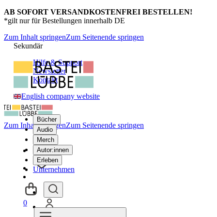
AB SOFORT VERSANDKOSTENFREI BESTELLEN!
*gilt nur für Bestellungen innerhalb DE
Zum Inhalt springen
Zum Seitenende springen
Sekundär
Hilfe & Support
Newsletter
Kontakt
English company website
Bücher
Zum Inhalt springen
Zum Seitenende springen
Audio
Merch
Autor:innen
Erleben
Unternehmen
0