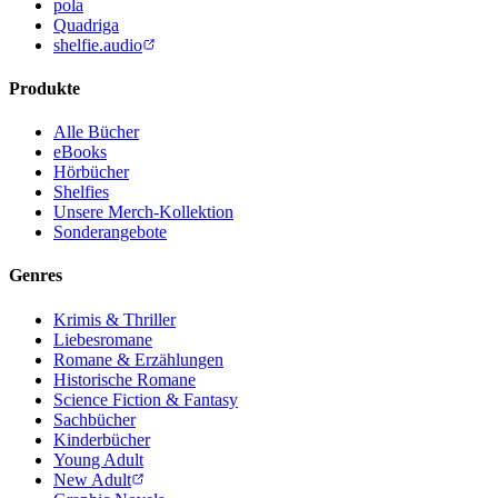
pola
Quadriga
shelfie.audio
Produkte
Alle Bücher
eBooks
Hörbücher
Shelfies
Unsere Merch-Kollektion
Sonderangebote
Genres
Krimis & Thriller
Liebesromane
Romane & Erzählungen
Historische Romane
Science Fiction & Fantasy
Sachbücher
Kinderbücher
Young Adult
New Adult