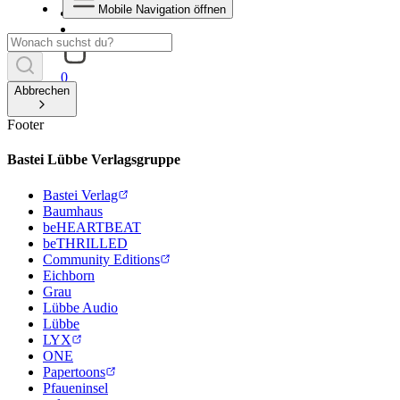
Mobile Navigation öffnen
0
Abbrechen
Footer
Bastei Lübbe Verlagsgruppe
Bastei Verlag
Baumhaus
beHEARTBEAT
beTHRILLED
Community Editions
Eichborn
Grau
Lübbe Audio
Lübbe
LYX
ONE
Papertoons
Pfaueninsel