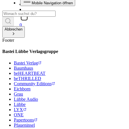
Mobile Navigation öffnen
0
Abbrechen
Footer
Bastei Lübbe Verlagsgruppe
Bastei Verlag
Baumhaus
beHEARTBEAT
beTHRILLED
Community Editions
Eichborn
Grau
Lübbe Audio
Lübbe
LYX
ONE
Papertoons
Pfaueninsel