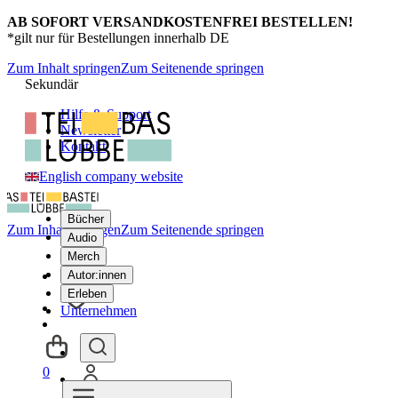
AB SOFORT VERSANDKOSTENFREI BESTELLEN!
*gilt nur für Bestellungen innerhalb DE
Zum Inhalt springen
Zum Seitenende springen
Sekundär
Hilfe & Support
Newsletter
Kontakt
English company website
Bücher
Zum Inhalt springen
Zum Seitenende springen
Audio
Merch
Autor:innen
Erleben
Unternehmen
0