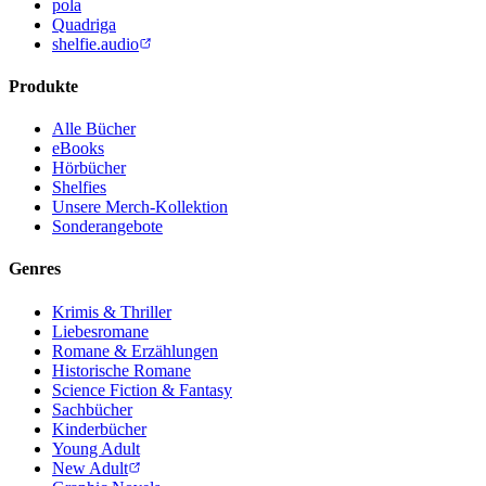
pola
Quadriga
shelfie.audio
Produkte
Alle Bücher
eBooks
Hörbücher
Shelfies
Unsere Merch-Kollektion
Sonderangebote
Genres
Krimis & Thriller
Liebesromane
Romane & Erzählungen
Historische Romane
Science Fiction & Fantasy
Sachbücher
Kinderbücher
Young Adult
New Adult