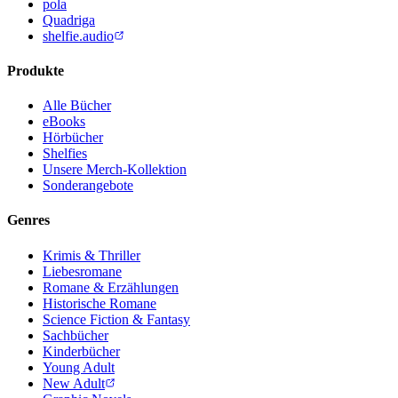
pola
Quadriga
shelfie.audio
Produkte
Alle Bücher
eBooks
Hörbücher
Shelfies
Unsere Merch-Kollektion
Sonderangebote
Genres
Krimis & Thriller
Liebesromane
Romane & Erzählungen
Historische Romane
Science Fiction & Fantasy
Sachbücher
Kinderbücher
Young Adult
New Adult