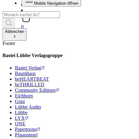
Mobile Navigation öffnen
0
Abbrechen
Footer
Bastei Lübbe Verlagsgruppe
Bastei Verlag
Baumhaus
beHEARTBEAT
beTHRILLED
Community Editions
Eichborn
Grau
Lübbe Audio
Lübbe
LYX
ONE
Papertoons
Pfaueninsel