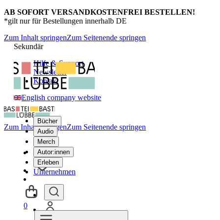
AB SOFORT VERSANDKOSTENFREI BESTELLEN!
*gilt nur für Bestellungen innerhalb DE
Zum Inhalt springen
Zum Seitenende springen
Sekundär
Hilfe & Support
Newsletter
Kontakt
English company website
Bücher
Zum Inhalt springen
Zum Seitenende springen
Audio
Merch
Autor:innen
Erleben
Unternehmen
0