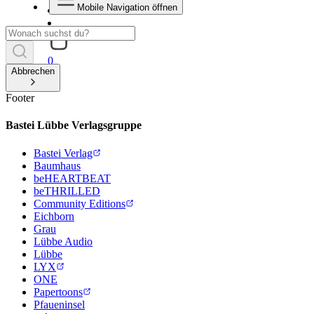
Mobile Navigation öffnen
0
Abbrechen
Footer
Bastei Lübbe Verlagsgruppe
Bastei Verlag
Baumhaus
beHEARTBEAT
beTHRILLED
Community Editions
Eichborn
Grau
Lübbe Audio
Lübbe
LYX
ONE
Papertoons
Pfaueninsel