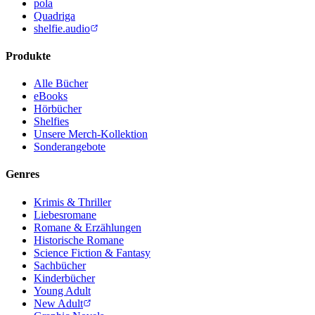
pola
Quadriga
shelfie.audio
Produkte
Alle Bücher
eBooks
Hörbücher
Shelfies
Unsere Merch-Kollektion
Sonderangebote
Genres
Krimis & Thriller
Liebesromane
Romane & Erzählungen
Historische Romane
Science Fiction & Fantasy
Sachbücher
Kinderbücher
Young Adult
New Adult