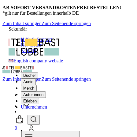
AB SOFORT VERSANDKOSTENFREI BESTELLEN!
*gilt nur für Bestellungen innerhalb DE
Zum Inhalt springen
Zum Seitenende springen
Sekundär
Hilfe & Support
Newsletter
Kontakt
English company website
Bücher
Zum Inhalt springen
Zum Seitenende springen
Audio
Merch
Autor:innen
Erleben
Unternehmen
0