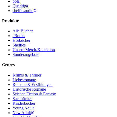
pola
Quadriga
shelfie.audio
Produkte
Alle Bücher
eBooks
Hörbücher
Shelfies
Unsere Merch-Kollektion
Sonderangebote
Genres
Krimis & Thriller
Liebesromane
Romane & Erzählungen
Historische Romane
Science Fiction & Fantasy
Sachbücher
Kinderbücher
Young Adult
New Adult