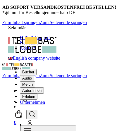
AB SOFORT VERSANDKOSTENFREI BESTELLEN!
*gilt nur für Bestellungen innerhalb DE
Zum Inhalt springen
Zum Seitenende springen
Sekundär
Hilfe & Support
Newsletter
Kontakt
English company website
Bücher
Zum Inhalt springen
Zum Seitenende springen
Audio
Merch
Autor:innen
Erleben
Unternehmen
0