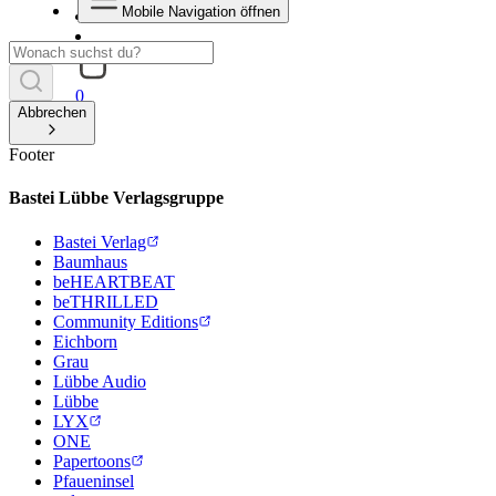
Mobile Navigation öffnen
0
Abbrechen
Footer
Bastei Lübbe Verlagsgruppe
Bastei Verlag
Baumhaus
beHEARTBEAT
beTHRILLED
Community Editions
Eichborn
Grau
Lübbe Audio
Lübbe
LYX
ONE
Papertoons
Pfaueninsel