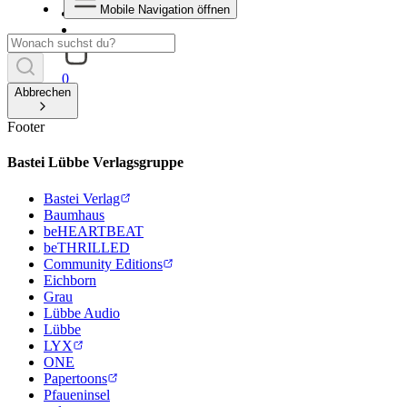
Mobile Navigation öffnen
0
Abbrechen
Footer
Bastei Lübbe Verlagsgruppe
Bastei Verlag
Baumhaus
beHEARTBEAT
beTHRILLED
Community Editions
Eichborn
Grau
Lübbe Audio
Lübbe
LYX
ONE
Papertoons
Pfaueninsel