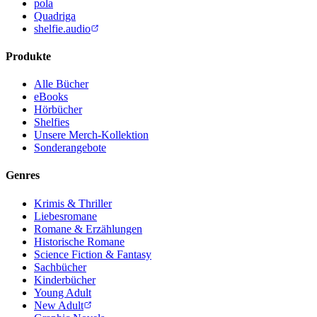
pola
Quadriga
shelfie.audio
Produkte
Alle Bücher
eBooks
Hörbücher
Shelfies
Unsere Merch-Kollektion
Sonderangebote
Genres
Krimis & Thriller
Liebesromane
Romane & Erzählungen
Historische Romane
Science Fiction & Fantasy
Sachbücher
Kinderbücher
Young Adult
New Adult