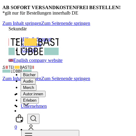
AB SOFORT VERSANDKOSTENFREI BESTELLEN!
*gilt nur für Bestellungen innerhalb DE
Zum Inhalt springen
Zum Seitenende springen
Sekundär
Hilfe & Support
Newsletter
Kontakt
English company website
Bücher
Zum Inhalt springen
Zum Seitenende springen
Audio
Merch
Autor:innen
Erleben
Unternehmen
0