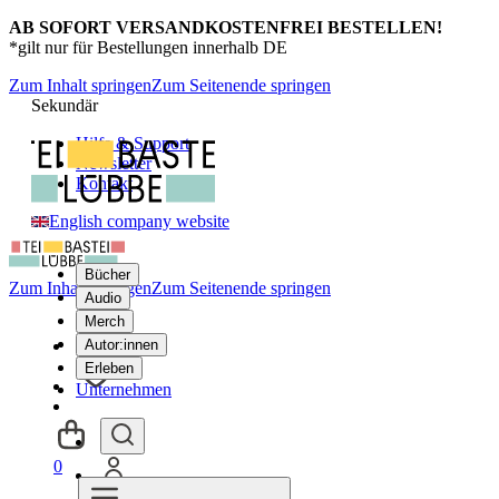
AB SOFORT VERSANDKOSTENFREI BESTELLEN!
*gilt nur für Bestellungen innerhalb DE
Zum Inhalt springen
Zum Seitenende springen
Sekundär
Hilfe & Support
Newsletter
Kontakt
English company website
Bücher
Zum Inhalt springen
Zum Seitenende springen
Audio
Merch
Autor:innen
Erleben
Unternehmen
0