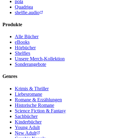
pola
Quadriga
shelfie.audio
Produkte
Alle Bücher
eBooks
Hörbücher
Shelfies
Unsere Merch-Kollektion
Sonderangebote
Genres
Krimis & Thriller
Liebesromane
Romane & Erzählungen
Historische Romane
Science Fiction & Fantasy
Sachbücher
Kinderbücher
Young Adult
New Adult