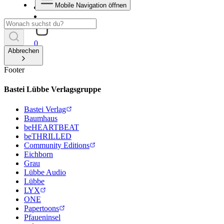
Mobile Navigation öffnen
0
Abbrechen
Footer
Bastei Lübbe Verlagsgruppe
Bastei Verlag
Baumhaus
beHEARTBEAT
beTHRILLED
Community Editions
Eichborn
Grau
Lübbe Audio
Lübbe
LYX
ONE
Papertoons
Pfaueninsel