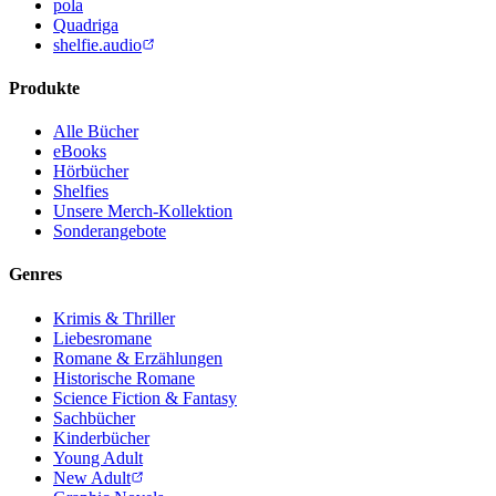
pola
Quadriga
shelfie.audio
Produkte
Alle Bücher
eBooks
Hörbücher
Shelfies
Unsere Merch-Kollektion
Sonderangebote
Genres
Krimis & Thriller
Liebesromane
Romane & Erzählungen
Historische Romane
Science Fiction & Fantasy
Sachbücher
Kinderbücher
Young Adult
New Adult