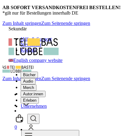
AB SOFORT VERSANDKOSTENFREI BESTELLEN!
*gilt nur für Bestellungen innerhalb DE
Zum Inhalt springen
Zum Seitenende springen
Sekundär
Hilfe & Support
Newsletter
Kontakt
English company website
Bücher
Zum Inhalt springen
Zum Seitenende springen
Audio
Merch
Autor:innen
Erleben
Unternehmen
0