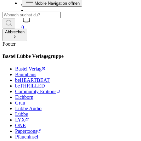
Mobile Navigation öffnen
0
Abbrechen
Footer
Bastei Lübbe Verlagsgruppe
Bastei Verlag
Baumhaus
beHEARTBEAT
beTHRILLED
Community Editions
Eichborn
Grau
Lübbe Audio
Lübbe
LYX
ONE
Papertoons
Pfaueninsel