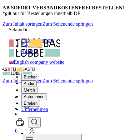
AB SOFORT VERSANDKOSTENFREI BESTELLEN!
*gilt nur für Bestellungen innerhalb DE
Zum Inhalt springen
Zum Seitenende springen
Sekundär
Hilfe & Support
Newsletter
Kontakt
English company website
Bücher
Zum Inhalt springen
Zum Seitenende springen
Audio
Merch
Autor:innen
Erleben
Unternehmen
0