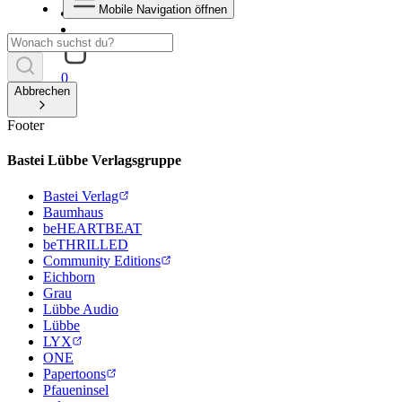
Mobile Navigation öffnen
0
Abbrechen
Footer
Bastei Lübbe Verlagsgruppe
Bastei Verlag
Baumhaus
beHEARTBEAT
beTHRILLED
Community Editions
Eichborn
Grau
Lübbe Audio
Lübbe
LYX
ONE
Papertoons
Pfaueninsel