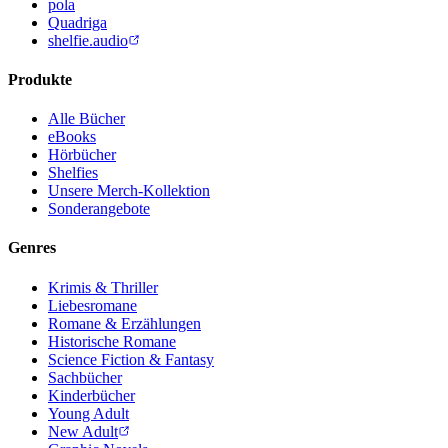
pola
Quadriga
shelfie.audio
Produkte
Alle Bücher
eBooks
Hörbücher
Shelfies
Unsere Merch-Kollektion
Sonderangebote
Genres
Krimis & Thriller
Liebesromane
Romane & Erzählungen
Historische Romane
Science Fiction & Fantasy
Sachbücher
Kinderbücher
Young Adult
New Adult