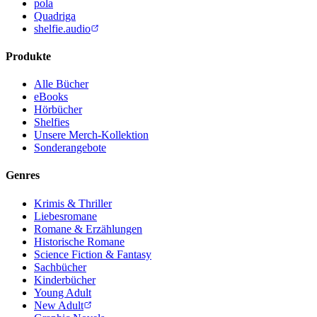
pola
Quadriga
shelfie.audio
Produkte
Alle Bücher
eBooks
Hörbücher
Shelfies
Unsere Merch-Kollektion
Sonderangebote
Genres
Krimis & Thriller
Liebesromane
Romane & Erzählungen
Historische Romane
Science Fiction & Fantasy
Sachbücher
Kinderbücher
Young Adult
New Adult