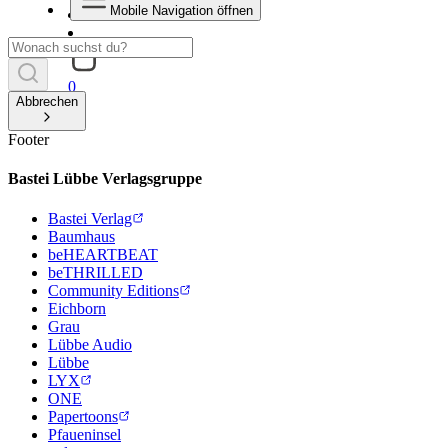
Mobile Navigation öffnen
0
Abbrechen
Footer
Bastei Lübbe Verlagsgruppe
Bastei Verlag
Baumhaus
beHEARTBEAT
beTHRILLED
Community Editions
Eichborn
Grau
Lübbe Audio
Lübbe
LYX
ONE
Papertoons
Pfaueninsel