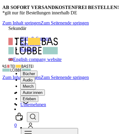
AB SOFORT VERSANDKOSTENFREI BESTELLEN!
*gilt nur für Bestellungen innerhalb DE
Zum Inhalt springen
Zum Seitenende springen
Sekundär
Hilfe & Support
Newsletter
Kontakt
English company website
Bücher
Zum Inhalt springen
Zum Seitenende springen
Audio
Merch
Autor:innen
Erleben
Unternehmen
0