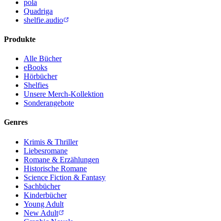
pola
Quadriga
shelfie.audio
Produkte
Alle Bücher
eBooks
Hörbücher
Shelfies
Unsere Merch-Kollektion
Sonderangebote
Genres
Krimis & Thriller
Liebesromane
Romane & Erzählungen
Historische Romane
Science Fiction & Fantasy
Sachbücher
Kinderbücher
Young Adult
New Adult