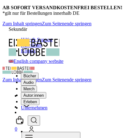
AB SOFORT VERSANDKOSTENFREI BESTELLEN!
*gilt nur für Bestellungen innerhalb DE
Zum Inhalt springen
Zum Seitenende springen
Sekundär
Hilfe & Support
Newsletter
Kontakt
English company website
Bücher
Zum Inhalt springen
Zum Seitenende springen
Audio
Merch
Autor:innen
Erleben
Unternehmen
0