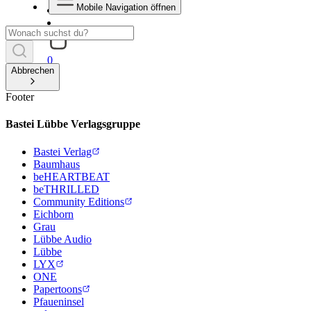
Mobile Navigation öffnen
0
Abbrechen
Footer
Bastei Lübbe Verlagsgruppe
Bastei Verlag
Baumhaus
beHEARTBEAT
beTHRILLED
Community Editions
Eichborn
Grau
Lübbe Audio
Lübbe
LYX
ONE
Papertoons
Pfaueninsel