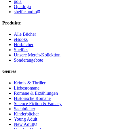
pola
Quadriga
shelfie.audio
Produkte
Alle Bücher
eBooks
Hörbücher
Shelfies
Unsere Merch-Kollektion
Sonderangebote
Genres
Krimis & Thriller
Liebesromane
Romane & Erzählungen
Historische Romane
Science Fiction & Fantasy
Sachbücher
Kinderbücher
Young Adult
New Adult