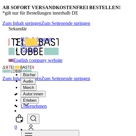
AB SOFORT VERSANDKOSTENFREI BESTELLEN!
*gilt nur für Bestellungen innerhalb DE
Zum Inhalt springen
Zum Seitenende springen
Sekundär
Hilfe & Support
Newsletter
Kontakt
English company website
Bücher
Zum Inhalt springen
Zum Seitenende springen
Audio
Merch
Autor:innen
Erleben
Unternehmen
0