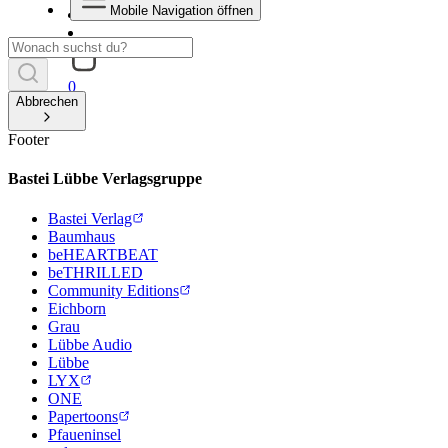
Mobile Navigation öffnen
0
Abbrechen
Footer
Bastei Lübbe Verlagsgruppe
Bastei Verlag
Baumhaus
beHEARTBEAT
beTHRILLED
Community Editions
Eichborn
Grau
Lübbe Audio
Lübbe
LYX
ONE
Papertoons
Pfaueninsel