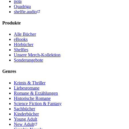
pola
Quadriga
shelfie.audio
Produkte
Alle Bücher
eBooks
Hörbücher
Shelfies
Unsere Merch-Kollektion
Sonderangebote
Genres
Krimis & Thriller
Liebesromane
Romane & Erzählungen
Historische Romane
Science Fiction & Fantasy
Sachbücher
Kinderbücher
Young Adult
New Adult