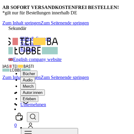
AB SOFORT VERSANDKOSTENFREI BESTELLEN!
*gilt nur für Bestellungen innerhalb DE
Zum Inhalt springen
Zum Seitenende springen
Sekundär
Hilfe & Support
Newsletter
Kontakt
English company website
Bücher
Zum Inhalt springen
Zum Seitenende springen
Audio
Merch
Autor:innen
Erleben
Unternehmen
0