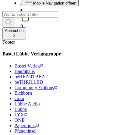
Mobile Navigation öffnen
0
Abbrechen
Footer
Bastei Lübbe Verlagsgruppe
Bastei Verlag
Baumhaus
beHEARTBEAT
beTHRILLED
Community Editions
Eichborn
Grau
Lübbe Audio
Lübbe
LYX
ONE
Papertoons
Pfaueninsel